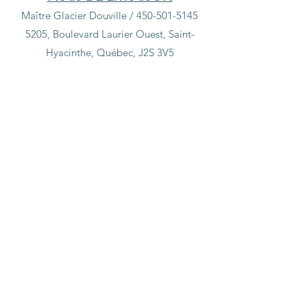
Maître Glacier Douville /
450-501-5145
5205, Boulevard Laurier Ouest, Saint-
Hyacinthe, Québec, J2S 3V5
Désolé, ce produit n'est pas disponible
Rechercher parmi les produits
Mon Compte
Suivi de commande
Panier
Afficher les prix en :
CAD