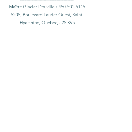
Maître Glacier Douville /
450-501-5145
5205, Boulevard Laurier Ouest, Saint-
Hyacinthe, Québec, J2S 3V5
Préparations Juliette c'est simple!
Boutique
/
Préparations Juliette c'est simple!
Préparations Juliette, c’est simple !
Affiner par
Trier par
Filtres
Effacer tous
Filtres
Effacer tous
Afficher les articles
Afficher les articles
3,40$/portion