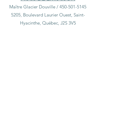
Maître Glacier Douville /
450-501-5145
5205, Boulevard Laurier Ouest, Saint-
Hyacinthe, Québec, J2S 3V5
Boutique
/
Cadeaux, chandelles & douceurs