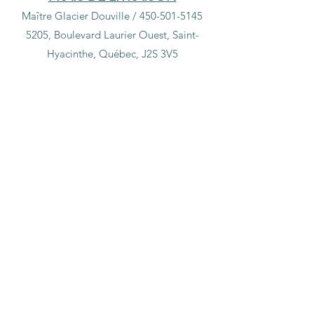
Maître Glacier Douville /
450-501-5145
5205, Boulevard Laurier Ouest, Saint-
Hyacinthe, Québec, J2S 3V5
Boutique
/
Cadeaux, chandelles & douceurs