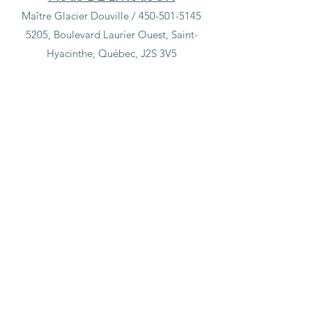
Maître Glacier Douville /
450-501-5145
5205, Boulevard Laurier Ouest, Saint-
Hyacinthe, Québec, J2S 3V5
Boutique
/
Petit coin pharmacie