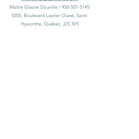
Maître Glacier Douville /
450-501-5145
5205, Boulevard Laurier Ouest, Saint-
Hyacinthe, Québec, J2S 3V5
Boutique
/
Petit coin pharmacie